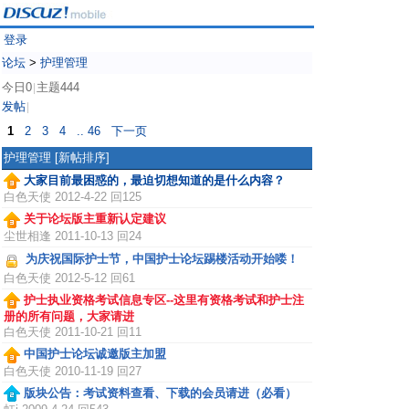
登录
论坛
>
护理管理
今日0
主题444
|
发帖
|
1
2
3
4
.. 46
下一页
护理管理
[新帖排序]
大家目前最困惑的，最迫切想知道的是什么内容？
白色天使
2012-4-22 回125
关于论坛版主重新认定建议
尘世相逢
2011-10-13 回24
为庆祝国际护士节，中国护士论坛踢楼活动开始喽！
白色天使
2012-5-12 回61
护士执业资格考试信息专区--这里有资格考试和护士注
册的所有问题，大家请进
白色天使
2011-10-21 回11
中国护士论坛诚邀版主加盟
白色天使
2010-11-19 回27
版块公告：考试资料查看、下载的会员请进（必看）