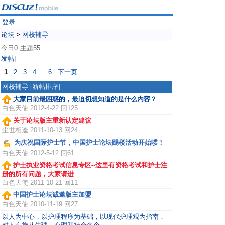
登录
论坛
>
网校辅导
今日0
主题55
|
发帖
|
1
2
3
4
.. 6
下一页
网校辅导
[新帖排序]
大家目前最困惑的，最迫切想知道的是什么内容？
白色天使
2012-4-22 回125
关于论坛版主重新认定建议
尘世相逢
2011-10-13 回24
为庆祝国际护士节，中国护士论坛踢楼活动开始喽！
白色天使
2012-5-12 回61
护士执业资格考试信息专区--这里有资格考试和护士注
册的所有问题，大家请进
白色天使
2011-10-21 回11
中国护士论坛诚邀版主加盟
白色天使
2010-11-19 回27
以人为中心，以护理程序为基础，以现代护理观为指南，