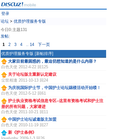
登录
论坛
>
优质护理服务专版
今日0
主题131
|
发帖
|
1
2
3
4
.. 14
下一页
优质护理服务专版
[新帖排序]
大家目前最困惑的，最迫切想知道的是什么内容？
白色天使
2012-4-22 回125
关于论坛版主重新认定建议
尘世相逢
2011-10-13 回24
为庆祝国际护士节，中国护士论坛踢楼活动开始喽！
白色天使
2012-5-12 回61
护士执业资格考试信息专区--这里有资格考试和护士注
册的所有问题，大家请进
白色天使
2011-10-21 回11
中国护士论坛诚邀版主加盟
白色天使
2010-11-19 回27
新《护士条例》
lovelyphy
2009-1-3 回26