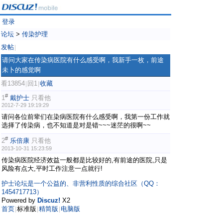
登录
论坛
>
传染护理
发帖
|
请问大家在传染病医院有什么感受啊，我新手一枚，前途
未卜的感觉啊
看13854
回1
收藏
|
|
#
1
戴护士
只看他
2012-7-29 19:19:29
请问各位前辈们在染病医院有什么感受啊，我第一份工作就
选择了传染病，也不知道是对是错~~~迷茫的很啊~~
#
2
乐倍康
只看他
2013-10-31 15:23:59
传染病医院经济效益一般都是比较好的,有前途的医院,只是
风险有点大,平时工作注意一点就行!
护士论坛是一个公益的、非营利性质的综合社区（QQ：
1454717713）
Powered by
Discuz!
X2
首页
标准版
精简版
电脑版
|
|
|