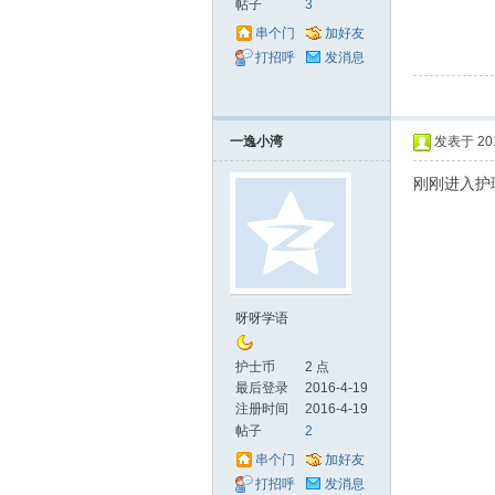
帖子
3
串个门
加好友
打招呼
发消息
_
一逸小湾
发表于 2016
刚刚进入护
呀呀学语
护
护士币
2 点
最后登录
2016-4-19
注册时间
2016-4-19
帖子
2
串个门
加好友
打招呼
发消息