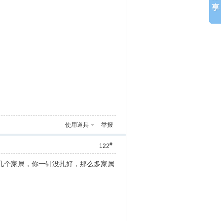
使用道具
举报
#
122
几个家属，你一针没扎好，那么多家属