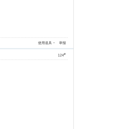
使用道具
举报
#
124