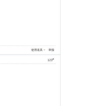
使用道具
举报
#
123