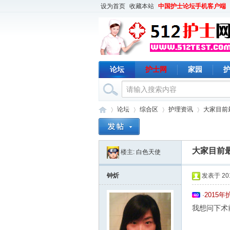
设为首页
收藏本站
中国护士论坛手机客户端
论坛
护士网
家园
论坛
综合区
护理资讯
大家目前
大家目前
楼主:
白色天使
护
›
›
›
›
钟炘
发表于 2015
2015
·
我想问下术