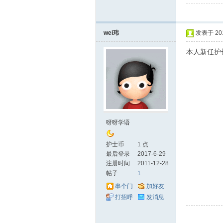
理
wei玮
发表于 2017
本人新任护
呀呀学语
论
护士币
1 点
最后登录
2017-6-29
注册时间
2011-12-28
帖子
1
串个门
加好友
打招呼
发消息