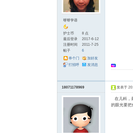
士
呀呀学语
护士币
8 点
最后登录
2017-6-12
注册时间
2011-7-25
帖子
6
串个门
加好友
打招呼
发消息
论
18071178969
发表于 2015
在儿科，最
的眼光要把