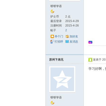
坛
呀呀学语
护士币
2 点
最后登录
2015-4-29
注册时间
2015-4-26
帖子
2
串个门
加好友
打招呼
发消息
_
苏州卞弟兄
发表于 2015
学习好啊，
护
呀呀学语