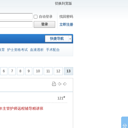
切换到宽版
自动登录
找回密码
登录
立即注册
快捷导航
教育
护士资格考试
血液透析
手术配合
师考试
封闭注射法
压疮
胸外手术
妇产护理
6
7
8
9
10
11
12
13
应急预案
课件
医院温馨提示
进修申请
#
121
15年主管护师远程辅导精讲班