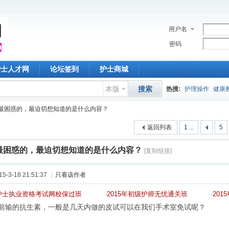
用户名
密码
护士人才网
论坛签到
护士商城
本版
搜索
热搜:
护理操作
健康
最困惑的，最迫切想知道的是什么内容？
护理论文
胰岛素
护
返回列表
1 ...
5
中心静脉
深圳护士
最困惑的，最迫切想知道的是什么内容？
[复制链接]
护理常规
教学查房
-3-18 21:51:37
|
只看该作者
年护士执业资格考试网校保过班
2015年初级护师无忧通关班
20
·
·
前输的抗生素，一般是几天内做的皮试可以在我们手术室免试呢？