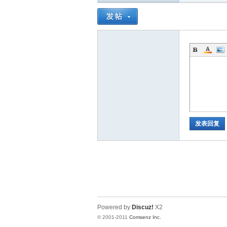
坛
_5
发表回复
Powered by
Discuz!
X2
12
© 2001-2011
Comsenz Inc.