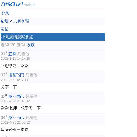
登录
论坛
>
儿科护理
发帖
|
小儿病情观察要点
看69130
回64
收藏
|
|
#
31
五季
只看他
2012-1-13 14:17:15
正想学习，谢谢
#
32
轻花飞雨
只看他
2012-3-4 20:27:11
分享一下
#
33
身不由己
只看他
2012-4-23 21:49:12
谢谢老师，想学习一下
#
34
身不由己
只看他
2012-4-23 21:50:32
应该还有一页啊