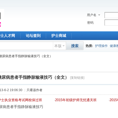
用户名
密码
护士人才网
论坛签到
护士商城
本版
搜索
热搜:
护理操作
健康
糖尿病患者手指静脉输液技巧（全文）
护理论文
胰岛素
护
中心静脉
深圳护士
糖尿病患者手指静脉输液技巧（全文）
[复制链接]
护理常规
教学查房
-6-2 19:06:30
|
只看该作者
年护士执业资格考试网校保过班
2015年初级护师无忧通关班
20
·
·
尿病患者手指静脉输液技巧