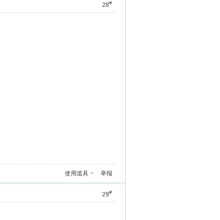
#
28
使用道具
举报
#
29