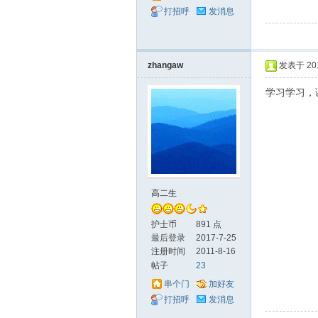
打招呼
发消息
理
zhangaw
发表于 2013
学习学习，
论
高二生
护士币
891 点
最后登录
2017-7-25
注册时间
2011-8-16
帖子
23
串个门
加好友
打招呼
发消息