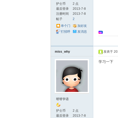
护士币
2 点
最后登录
2013-7-8
注册时间
2013-7-8
帖子
2
串个门
加好友
打招呼
发消息
士
miss_why
发表于 2013
学习一下
网
呀呀学语
护士币
2 点
最后登录
2013-7-8