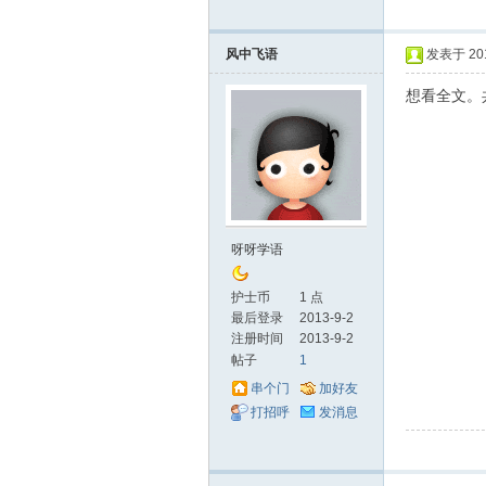
坛
风中飞语
发表于 2013
想看全文。
_5
呀呀学语
护士币
1 点
最后登录
2013-9-2
注册时间
2013-9-2
帖子
1
串个门
加好友
打招呼
发消息
12