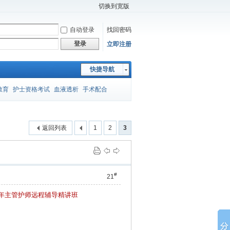
切换到宽版
自动登录
找回密码
登录
立即注册
快捷导航
教育
护士资格考试
血液透析
手术配合
师考试
封闭注射法
压疮
胸外手术
妇产护理
返回列表
1
2
3
应急预案
课件
医院温馨提示
进修申请
#
21
15年主管护师远程辅导精讲班