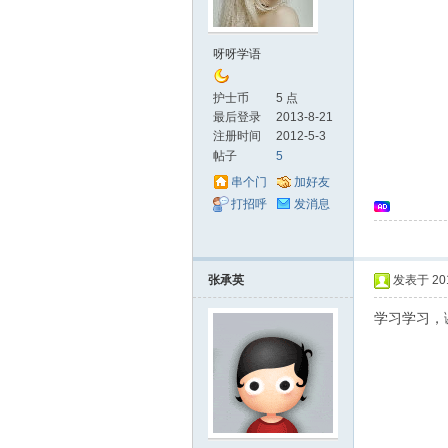
士
呀呀学语
护士币
5 点
最后登录
2013-8-21
注册时间
2012-5-3
帖子
5
串个门
加好友
打招呼
发消息
论
张承英
发表于 2013
学习学习，