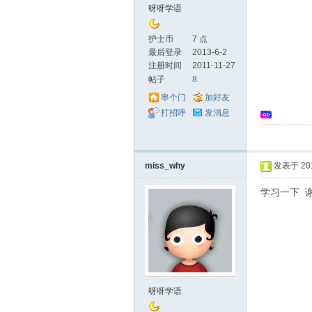
坛
呀呀学语
护士币
7 点
最后登录
2013-6-2
注册时间
2011-11-27
帖子
8
串个门
加好友
打招呼
发消息
_
miss_why
发表于 2013
学习一下 
护
呀呀学语