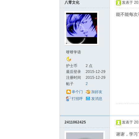
八零文化
发表于 2015
能不能每次
华
呀呀学语
护士币
2 点
最后登录
2015-12-29
注册时间
2015-12-29
帖子
2
串个门
加好友
打招呼
发消息
护
2411062425
发表于 2016
谢谢，学习