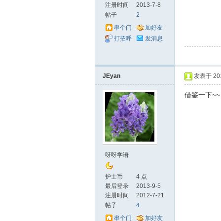
注册时间
2013-7-8
帖子
2
串个门
加好友
打招呼
发消息
_
JEyan
发表于 2013
借鉴一下~~
护
呀呀学语
护士币
4 点
最后登录
2013-9-5
注册时间
2012-7-21
帖子
4
串个门
加好友