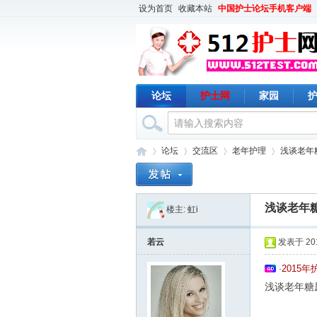
设为首页
收藏本站
中国护士论坛手机客户端
论坛
护士网
家园
论坛
交流区
老年护理
浅谈老年
浅谈老年
楼主:
虹i
护
›
›
›
›
若云
发表于 2013
2015
·
浅谈老年糖