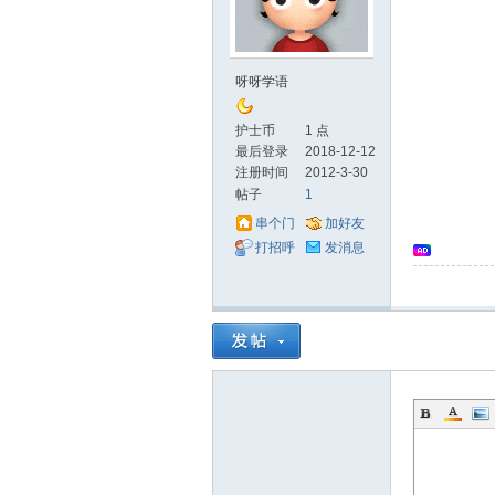
士
呀呀学语
护士币
1 点
最后登录
2018-12-12
注册时间
2012-3-30
帖子
1
串个门
加好友
打招呼
发消息
论