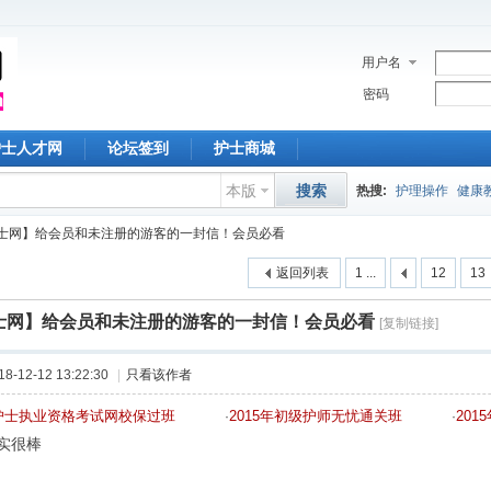
用户名
密码
护士人才网
论坛签到
护士商城
本版
搜索
热搜:
护理操作
健康
士网】给会员和未注册的游客的一封信！会员必看
护理论文
胰岛素
护
返回列表
1 ...
12
13
中心静脉
深圳护士
士网】给会员和未注册的游客的一封信！会员必看
[复制链接]
护理常规
教学查房
-12-12 13:22:30
|
只看该作者
年护士执业资格考试网校保过班
2015年初级护师无忧通关班
20
·
·
实很棒