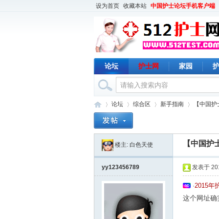
设为首页
收藏本站
中国护士论坛手机客户端
论坛
护士网
家园
论坛
综合区
新手指南
【中国护
【中国护
楼主:
白色天使
护
›
›
›
›
yy123456789
发表于 2018
2015
·
这个网址确