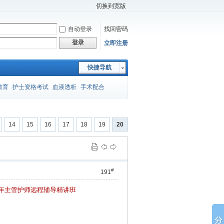
切换到宽版
自动登录
找回密码
登录
立即注册
快捷导航
教育
护士资格考试
血液透析
手术配合
师考试
封闭注射法
压疮
胸外手术
妇产护理
14
15
16
17
18
19
20
应急预案
课件
医院温馨提示
进修申请
#
191
15年主管护师远程辅导精讲班