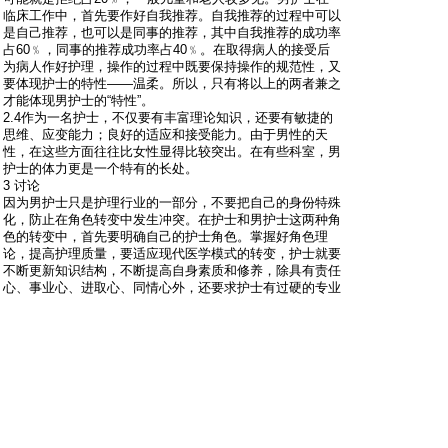
临床工作中，首先要作好自我推荐。自我推荐的过程中可以
是自己推荐，也可以是同事的推荐，其中自我推荐的成功率
占60﹪，同事的推荐成功率占40﹪。在取得病人的接受后
为病人作好护理，操作的过程中既要保持操作的规范性，又
要体现护士的特性――温柔。所以，只有将以上的两者兼之
才能体现男护士的“特性”。
2.4作为一名护士，不仅要有丰富理论知识，还要有敏捷的
思维、应变能力；良好的适应和接受能力。由于男性的天
性，在这些方面往往比女性显得比较突出。在有些科室，男
护士的体力更是一个特有的长处。
3 讨论
因为男护士只是护理行业的一部分，不要把自己的身份特殊
化，防止在角色转变中发生冲突。在护士和男护士这两种角
色的转变中，首先要明确自己的护士角色。掌握好角色理
论，提高护理质量，要适应现代医学模式的转变，护士就要
不断更新知识结构，不断提高自身素质和修养，除具有责任
心、事业心、进取心、同情心外，还要求护士有过硬的专业
技能、观察解决问题的能力，语言表达能力以及良好、乐
观、健康向上的性格。男护士既要充分展现这些护士的“天
性”，又要保持自己的“特性”，使得自己完美的融入护理工作
中，为护理事业的创造出一个新的亮点。
#
2
过期阿托品
只看他
2009-7-20 16:06:32
还是得认真看看 我想还是有用的