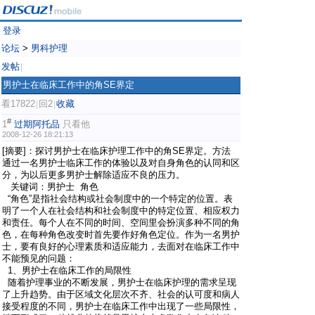
登录
论坛
>
男科护理
发帖
|
男护士在临床工作中的角SE界定
看17822
回2
收藏
|
|
#
1
过期阿托品
只看他
2008-12-26 18:21:13
[摘要]：探讨男护士在临床护理工作中的角SE界定。方法
通过一名男护士临床工作的体验以及对自身角色的认同和区
分，为以后更多男护士解除适应不良的压力。
关键词：男护士 角色
“角色”是指社会结构或社会制度中的一个特定的位置。表
明了一个人在社会结构和社会制度中的特定位置、相应权力
和责任。每个人在不同的时间、空间里会扮演多种不同的角
色，在每种角色改变时首先要作好角色定位。作为一名男护
士，要有良好的心理素质和适应能力，去面对在临床工作中
不能预见的问题：
1、男护士在临床工作的局限性
随着护理事业的不断发展，男护士在临床护理的需求呈现
了上升趋势。由于区域文化层次不齐、社会的认可度和病人
接受程度的不同，男护士在临床工作中出现了一些局限性，