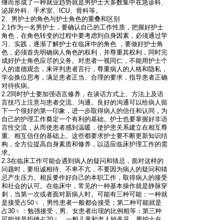
继而形成了一种就业趋势就是男护士大多数集中在急诊科、
泌尿外科、手术室、ICU、骨科等。
2、男护士的角色与护士角色的重叠和区别
2.1作为一名男护士，要确认自己的工作性质，把握好护士
角色，在角色转变的过程中要考虑到自身因素，必须通过学
习、实践，逐渐了解护士在临床中的角色 ，要做好护士角
色，必须首先明确病人角色的权利，并尊重其权利，同时完
成好护士角色应尽的义务。对患者一视同仁，不能用护士个
人的道德观念，来评判患者言行，尊重病人的人格和隐私，
学会换位思考，满足患者正当、合理的要求，指导患者正确
对待疾病。
2.2同时护士要加强语言修养，在谈话方式上、方法上及语
言技巧上注意与患者交流、沟通。良好的沟通可以给病人留
下一个很好的第一印象，进一步取得病人的信任和认同，为
自己的护理工作奠定一个有利的基础。护士也要掌握好非语
言性交流，从而使患者感到温暖，使护患关系建立在相互尊
重、相互信任的基础上。这些都要求护士要不断更新知识结
构，全方位提高自身素质和修养，以适应临床护理工作的需
求。
2.3在临床工作可能会遇到病人的疑问和猜忌，面对这样的
问题时，要坦诚相待、不卑不亢，不要因为病人的疑问和猜
忌产生压力。相反要作好自己的本职工作，取得病人的接受
和社会的认可。在临床中，常见的一种基本操作就是静脉穿
刺，当第一次或者面对新病人时。可能有三种可能：一种就
是接受占50﹪，男性患者一般都会接受；第二种可能就是
占30﹪：勉强接受，男、女患者出现的比例相等；第三种
可能就是拒绝占20﹪，一般儿童和老人较多见。男护士在