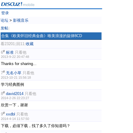
登录
论坛
>
影视音乐
发帖
|
合集《欧美怀旧经典金曲》唯美浪漫的旋律8CD
看23201
回11
收藏
|
|
#
6
标准
只看他
2013-9-22 20:47:48
Thanks for sharing...
#
7
无名小草
只看他
2013-10-21 15:56:18
学习经典图例
#
8
david2014
只看他
2014-2-26 22:23:27
欣赏一下，谢谢
#
9
xxdbl
只看他
2014-4-14 11:57:50
下载，必须下载，找了多久了你知道吗？